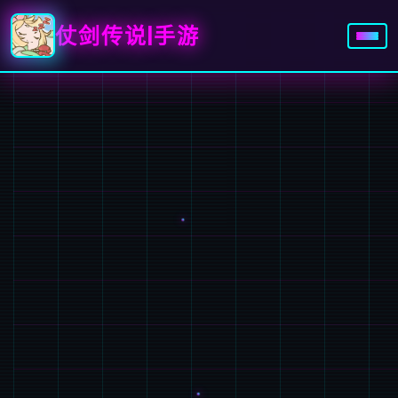
仗剑传说|手游